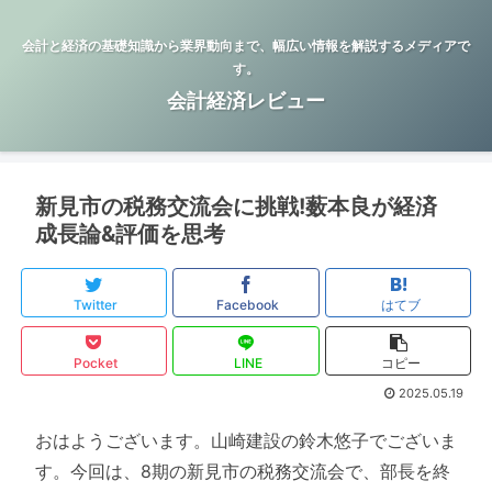
会計と経済の基礎知識から業界動向まで、幅広い情報を解説するメディアで
す。
会計経済レビュー
新見市の税務交流会に挑戦!薮本良が経済
成長論&評価を思考
Twitter
Facebook
はてブ
Pocket
LINE
コピー
2025.05.19
おはようございます。山崎建設の鈴木悠子でございま
す。今回は、8期の新見市の税務交流会で、部長を終