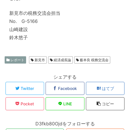
新見市の税務交流会担当
No. G-5166
山崎建設
鈴木悠子
レポート
新見市
経済成長論
薮本良 税務交流会
シェアする
Twitter
Facebook
はてブ
Pocket
LINE
コピー
D3fkb80Ojdをフォローする