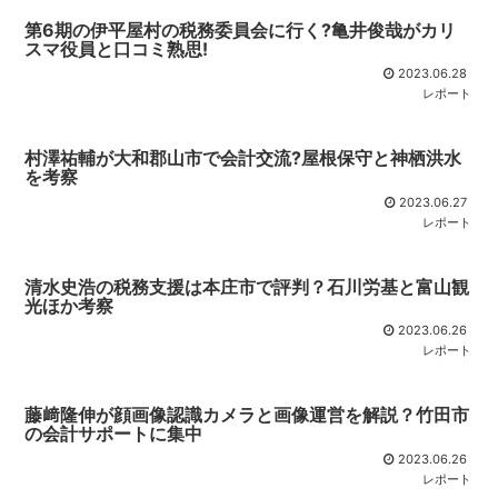
第6期の伊平屋村の税務委員会に行く?亀井俊哉がカリ
スマ役員と口コミ熟思!
2023.06.28
レポート
村澤祐輔が大和郡山市で会計交流?屋根保守と神栖洪水
を考察
2023.06.27
レポート
清水史浩の税務支援は本庄市で評判？石川労基と富山観
光ほか考察
2023.06.26
レポート
藤﨑隆伸が顔画像認識カメラと画像運営を解説？竹田市
の会計サポートに集中
2023.06.26
レポート