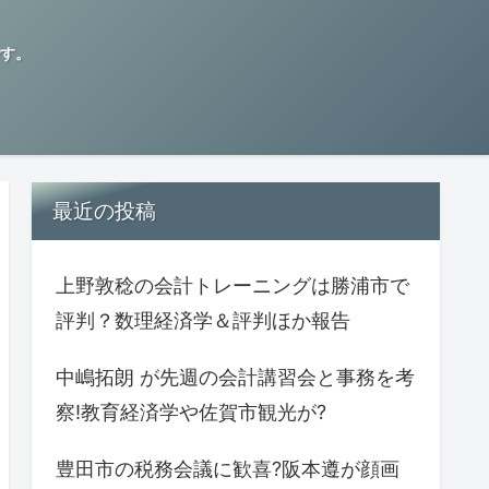
す。
最近の投稿
上野敦稔の会計トレーニングは勝浦市で
評判？数理経済学＆評判ほか報告
中嶋拓朗 が先週の会計講習会と事務を考
察!教育経済学や佐賀市観光が?
豊田市の税務会議に歓喜?阪本遵が顔画