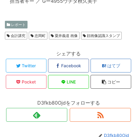
担当者キー ／ Gー4955ウチダ秋久美子
レポート
会計講究
忠岡町
粟井義道 画像
顔画像認識スタンプ
シェアする
Twitter
Facebook
はてブ
Pocket
LINE
コピー
D3fkb80Ojdをフォローする
D3fkb80Ojd