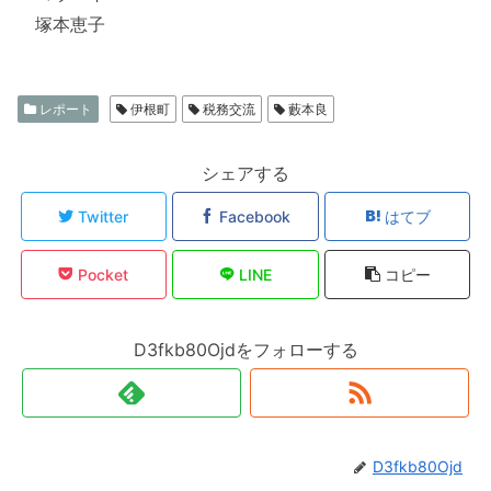
塚本恵子
レポート
伊根町
税務交流
藪本良
シェアする
Twitter
Facebook
はてブ
Pocket
LINE
コピー
D3fkb80Ojdをフォローする
D3fkb80Ojd