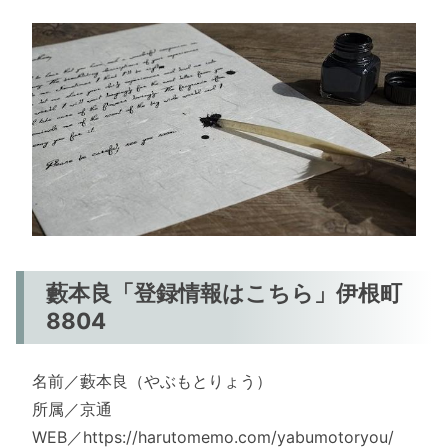
藪本良「登録情報はこちら」伊根町
8804
名前／藪本良（やぶもとりょう）
所属／京通
WEB／https://harutomemo.com/yabumotoryou/