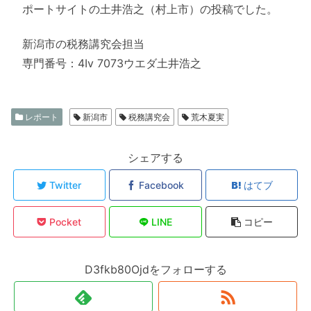
ポートサイトの土井浩之（村上市）の投稿でした。
新潟市の税務講究会担当
専門番号：4Iv 7073ウエダ土井浩之
レポート
新潟市
税務講究会
荒木夏実
シェアする
Twitter
Facebook
はてブ
Pocket
LINE
コピー
D3fkb80Ojdをフォローする