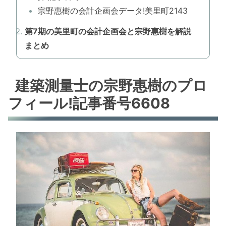
宗野惠樹の会計企画会データ!美里町2143
第7期の美里町の会計企画会と宗野惠樹を解説
まとめ
建築測量士の宗野惠樹のプロ
フィール!記事番号6608