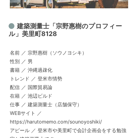
建築測量士「宗野惠樹のプロフィー
ル」美里町8128
名前 ／ 宗野惠樹（ソウノヨシキ）
性別 ／ 男
書籍 ／ 沖縄過疎化
トレンド ／ 登米市情勢
配信 ／ 国際貿易論
在籍 ／ 池辺ビルド
仕事 ／ 建築測量士（店舗保守）
WEBサイト ／
https://harutomemo.com/sounoyoshiki/
アピール ／ 登米市や美里町で会計企画会をする勉強