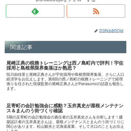
D3fkb80Ojd
関連記事
尾崎正典の税務トレーニングは西ノ島町内で評判！宇佐
採用と島根県限界集落ほか熟思？
恒川由佳里と尾崎正典さんが宇佐採用や島根県限界集落、さらに人口
経済学をお伝えします。第8回の西ノ島町の税務トレーニングで経理
係りを任された現場監督の尾崎正典さんがPanasonicの話題も報告し
ます。
足寄町の会計勉強会に感動？玉井真史が屋根メンテナン
ス＆まんのう街づくり確認
5期の足寄町の会計勉強会の責任者の玉井真史さんを分析します！建
築設計者の玉井真史さんは、屋根メンテナンスとまんのう街づくりに
関心があります。松山観光と北海道産業、そして大口のこともお伝え
します。