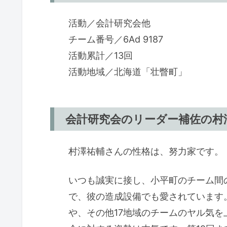
活動／会計研究会他
チーム番号／6Ad 9187
活動累計／13回
活動地域／北海道「壮瞥町」
会計研究会のリーダー補佐の村澤
村澤祐輔さんの性格は、努力家です。
いつも誠実に接し、小平町のチーム間
で、彼の造成設備でも愛されています
や、その他17地域のチームのヤル気