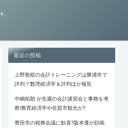
す。
最近の投稿
上野敦稔の会計トレーニングは勝浦市で
評判？数理経済学＆評判ほか報告
中嶋拓朗 が先週の会計講習会と事務を考
察!教育経済学や佐賀市観光が?
豊田市の税務会議に歓喜?阪本遵が顔画