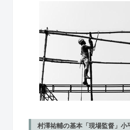
村澤祐輔の基本「現場監督」小平