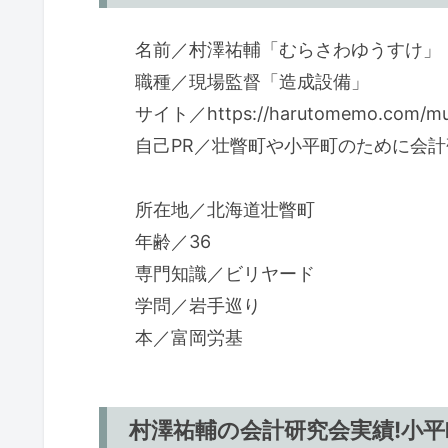
名前／村澤祐輔「むらさわゆうすけ」
職種／現場監督「造成設備」
サイト／https://harutomemo.com/mu
自己PR／壮瞥町や小平町のために会
所在地／北海道壮瞥町
年齢／36
専門知識／ビリヤード
学問／岩手巡り
本／富岡労基
村澤祐輔の会計研究会実績!小平町