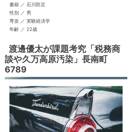
書籍 ／ 石川防災
性別 ／ 男
専攻 ／ 実験経済学
年齢 ／ 22歳
渡邊優太が課題考究「税務商
談や久万高原汚染」長南町
6789