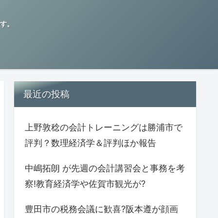
す。
最近の投稿
上野敦稔の会計トレーニングは勝浦市で
評判？数理経済学＆評判ほか報告
中嶋拓朗 が先週の会計講習会と事務を考
察!教育経済学や佐賀市観光が?
豊田市の税務会議に歓喜?阪本遵が顔画