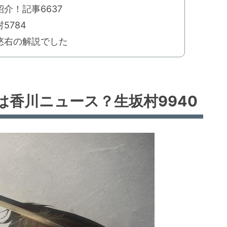
介！記事6637
5784
悠右の解説でした
は香川ニュース？生坂村9940