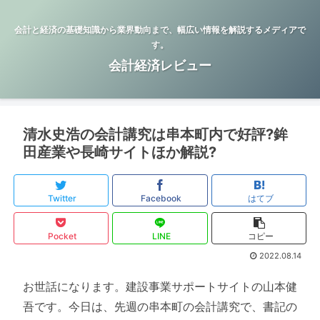
会計と経済の基礎知識から業界動向まで、幅広い情報を解説するメディアで
す。
会計経済レビュー
清水史浩の会計講究は串本町内で好評?鉾
田産業や長崎サイトほか解説?
Twitter
Facebook
はてブ
Pocket
LINE
コピー
2022.08.14
お世話になります。建設事業サポートサイトの山本健
吾です。今日は、先週の串本町の会計講究で、書記の