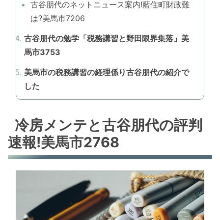
古谷朋代のネットニュース案内!藍住町財政難
は?美馬市7206
古谷朋代の勉学「税務講習と野田限界集落」美
馬市3753
美馬市の税務講習の経理係り古谷朋代の紹介で
した
冷房メンテと古谷朋代の評判
速報!美馬市2768