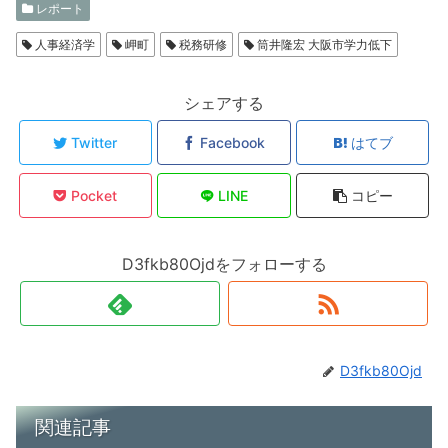
レポート
人事経済学
岬町
税務研修
筒井隆宏 大阪市学力低下
シェアする
Twitter
Facebook
はてブ
Pocket
LINE
コピー
D3fkb80Ojdをフォローする
D3fkb80Ojd
関連記事