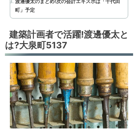
渡邊優太のまとめ!次の会計エキスポは「千代田
町」予定
建築計画者で活躍!渡邊優太と
は?大泉町5137