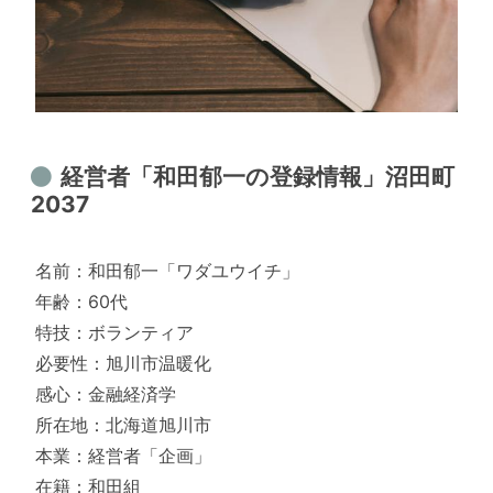
経営者「和田郁一の登録情報」沼田町
2037
名前：和田郁一「ワダユウイチ」
年齢：60代
特技：ボランティア
必要性：旭川市温暖化
感心：金融経済学
所在地：北海道旭川市
本業：経営者「企画」
在籍：和田組