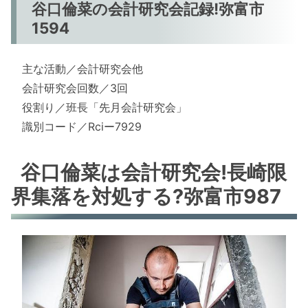
谷口倫菜の会計研究会記録!弥富市
1594
主な活動／会計研究会他
会計研究会回数／3回
役割り／班長「先月会計研究会」
識別コード／Rciー7929
谷口倫菜は会計研究会!長崎限
界集落を対処する?弥富市987