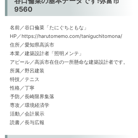
谷口倫菜の基本データです!弥富市
9560
名前／谷口倫菜「たにぐちともな」
HP／https://harutomemo.com/taniguchitomona/
住所／愛知県高浜市
本業／建築設計者「照明メンテ」
アピール／高浜市在住の一所懸命な建築設計者です。
所属／野呂建装
特技／テニス
性格／丁寧
予防／長崎限界集落
専攻／環境経済学
活動／会計展示
読書／長与広報