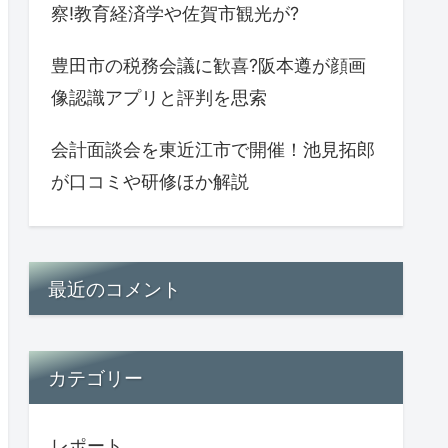
察!教育経済学や佐賀市観光が?
豊田市の税務会議に歓喜?阪本遵が顔画
像認識アプリと評判を思索
会計面談会を東近江市で開催！池見拓郎
が口コミや研修ほか解説
最近のコメント
カテゴリー
レポート