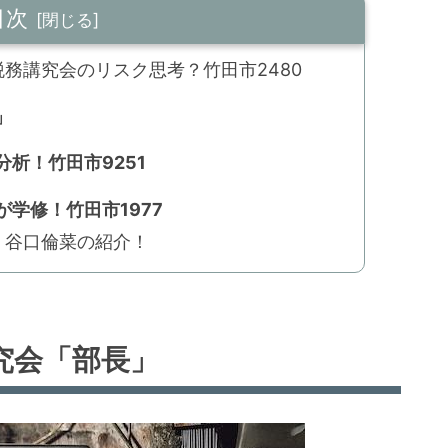
目次
務講究会のリスク思考？竹田市2480
」
析！竹田市9251
学修！竹田市1977
！谷口倫菜の紹介！
究会「部長」