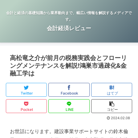
会計と経済の基礎知識から業界動向まで、幅広い情報を解説するメディアで
す。
会計経済レビュー
高松竜之介が前月の税務実践会とフローリ
ングメンテナンスを解説!鴻巣市過疎化&金
融工学は
Twitter
Facebook
はてブ
Pocket
LINE
コピー
2024.02.08
お世話になります。建設事業サポートサイトの鈴木倫