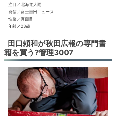
注目／北海道大雨
発信／富士吉田ニュース
性格／真面目
年齢／23歳
田口頼和が秋田広報の専門書
籍を買う?管理3007