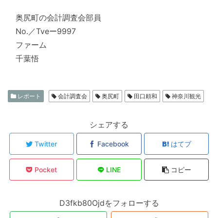
奥尻町の会計調査会部員
No.／Tveー9997
ファーム
千葉悟
レポート
会計調査会
奥尻町
田口頼和
神奈川観光
シェアする
Twitter
Facebook
はてブ
Pocket
LINE
コピー
D3fkb80Ojdをフォローする