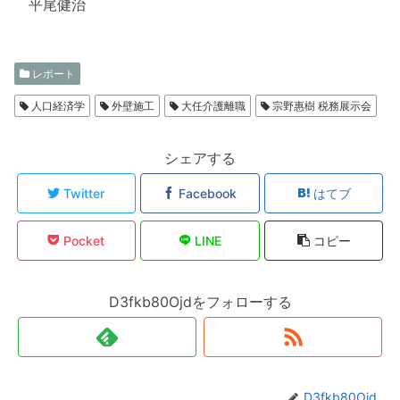
平尾健治
レポート
人口経済学
外壁施工
大任介護離職
宗野惠樹 税務展示会
シェアする
Twitter
Facebook
はてブ
Pocket
LINE
コピー
D3fkb80Ojdをフォローする
D3fkb80Ojd