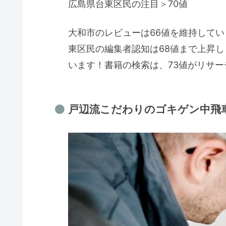
広島県台東区民の注目＞70値
大和市のレビューは66値を維持して
東区民の編集者認知は68値まで上昇し
います！書籍の検索は、73値がリサ
戸辺流こだわりのゴキゲン中飛