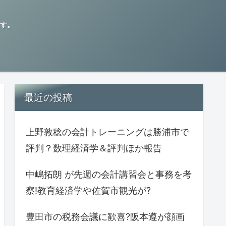
す。
最近の投稿
上野敦稔の会計トレーニングは勝浦市で
評判？数理経済学＆評判ほか報告
中嶋拓朗 が先週の会計講習会と事務を考
察!教育経済学や佐賀市観光が?
豊田市の税務会議に歓喜?阪本遵が顔画