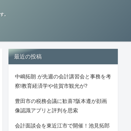
す。
最近の投稿
中嶋拓朗 が先週の会計講習会と事務を考
察!教育経済学や佐賀市観光が?
豊田市の税務会議に歓喜?阪本遵が顔画
像認識アプリと評判を思索
会計面談会を東近江市で開催！池見拓郎