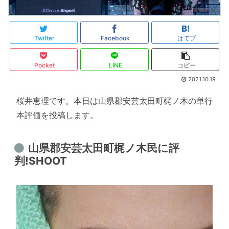
Twitter
Facebook
はてブ
Pocket
LINE
コピー
2021.10.19
桜井恵理です。本日は山県郡安芸太田町梶ノ木の単行
本評価を投稿します。
山県郡安芸太田町梶ノ木民に評
判!SHOOT