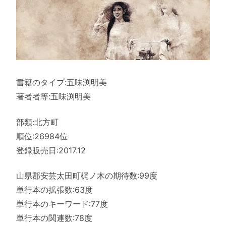
書籍のタイプ:五味渕明美
著者者等:五味渕明美
部類:北方町
順位:26984位
登録販売日:2017.12
山県郡安芸太田町梶ノ木の期待数:99度
単行本の拡張数:63度
単行本のキーワード:77度
単行本の関連数:78度