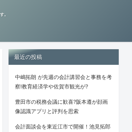
す。
最近の投稿
中嶋拓朗 が先週の会計講習会と事務を考
察!教育経済学や佐賀市観光が?
豊田市の税務会議に歓喜?阪本遵が顔画
像認識アプリと評判を思索
会計面談会を東近江市で開催！池見拓郎