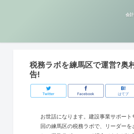
会計
税務ラボを練馬区で運営?奥
告!
Twitter
Facebook
はてブ
お世話になります。建設事業サポート
回の練馬区の税務ラボで、リーダーを