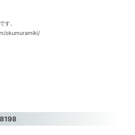
です。
/okumuramiki/
198