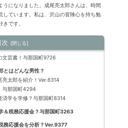
ようになりました。成尾亮太郎さんは、時間
読しています。私は、沢山の冒険心を持ち勉
好きです。
目次
文芸書！与那国町9726
郎とはどんな男性？
太郎を紹介！Ver.6314
与那国町4294
済学を学修？与那国町8314
＆税務応援会？与那国町3263
応援会を分析？Ver.9377