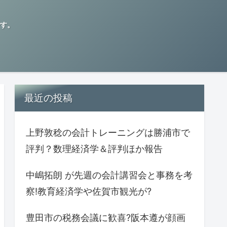
す。
最近の投稿
上野敦稔の会計トレーニングは勝浦市で
評判？数理経済学＆評判ほか報告
中嶋拓朗 が先週の会計講習会と事務を考
察!教育経済学や佐賀市観光が?
豊田市の税務会議に歓喜?阪本遵が顔画