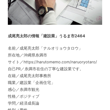
成尾亮太郎の情報「建設業」うるま市2464
名前／成尾亮太郎「ナルオリョウタロウ」
所在地／沖縄県糸満市
サイト／https://harutomemo.com/naruoryotaro/
自己PR／糸満市在住の丁寧な建設業です。
在籍／成尾亮太郎事務所
職業／建設業「企画住宅」
感心／糸満市観光
性格／ポジティブ
学問／経済成長論
性別／男性