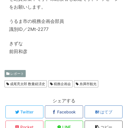
をお願いします。
うるま市の税務企画会部員
識別ID／2Mt-2277
きずな
前田和彦
レポート
成尾亮太郎 数量経済史
税務企画会
糸満市観光
シェアする
Twitter
Facebook
はてブ
Pocket
LINE
コピー