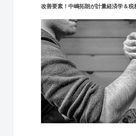
改善要素！中嶋拓朗が計量経済学＆税務