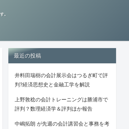
す。
最近の投稿
井料田瑞樹の会計展示会はつるぎ町で評
判?経済思想史と金融工学を解説
上野敦稔の会計トレーニングは勝浦市で
評判？数理経済学＆評判ほか報告
中嶋拓朗 が先週の会計講習会と事務を考