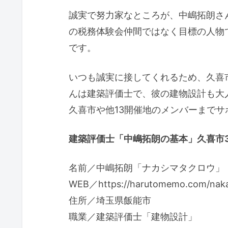
誠実で努力家なところが、中嶋拓朗さ
の税務体験会仲間ではなく目標の人物
です。
いつも誠実に接してくれるため、久喜
んは建築評価士で、彼の建物設計も大
久喜市や他13開催地のメンバーまで
建築評価士「中嶋拓朗の基本」久喜市3
名前／中嶋拓朗「ナカシマタクロウ」
WEB／https://harutomemo.com/naka
住所／埼玉県飯能市
職業／建築評価士「建物設計」