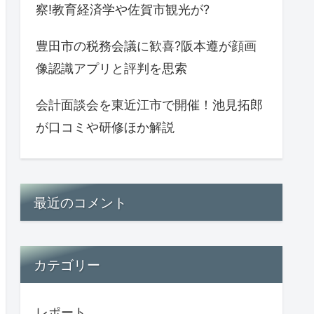
察!教育経済学や佐賀市観光が?
豊田市の税務会議に歓喜?阪本遵が顔画
像認識アプリと評判を思索
会計面談会を東近江市で開催！池見拓郎
が口コミや研修ほか解説
最近のコメント
カテゴリー
レポート