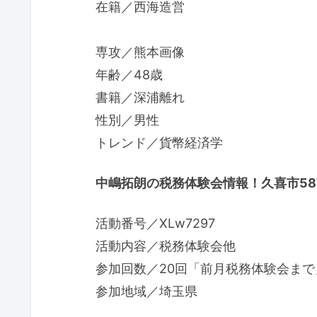
在籍／西海造営
専攻／熊本画像
年齢／48歳
書籍／深浦離れ
性別／男性
トレンド／貨幣経済学
中嶋拓朗の税務体験会情報！久喜市58
活動番号／XLw7297
活動内容／税務体験会他
参加回数／20回「前月税務体験会まで
参加地域／埼玉県