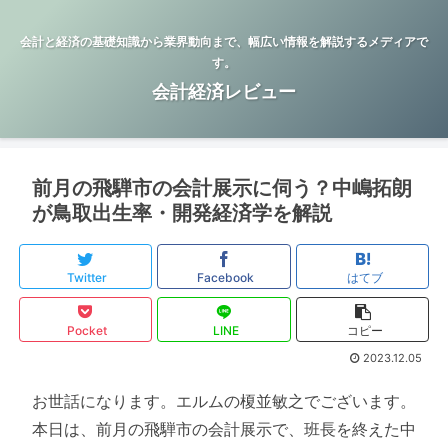
会計と経済の基礎知識から業界動向まで、幅広い情報を解説するメディアで
す。
会計経済レビュー
前月の飛騨市の会計展示に伺う？中嶋拓朗
が鳥取出生率・開発経済学を解説
Twitter
Facebook
はてブ
Pocket
LINE
コピー
2023.12.05
お世話になります。エルムの榎並敏之でございます。
本日は、前月の飛騨市の会計展示で、班長を終えた中