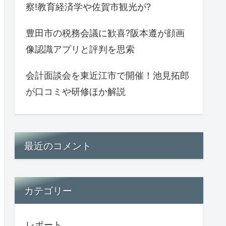
察!教育経済学や佐賀市観光が?
豊田市の税務会議に歓喜?阪本遵が顔画
像認識アプリと評判を思索
会計面談会を東近江市で開催！池見拓郎
が口コミや研修ほか解説
最近のコメント
カテゴリー
レポート