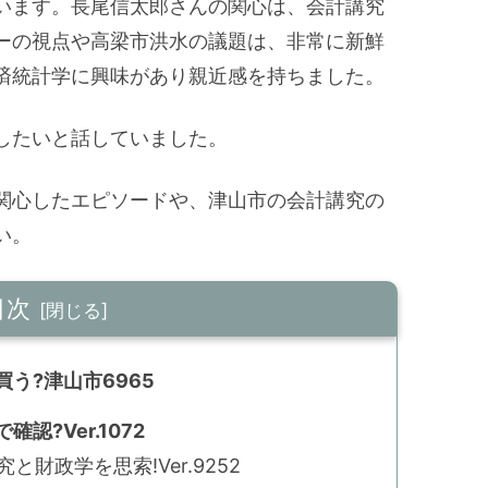
います。長尾信太郎さんの関心は、会計講究
ーの視点や高梁市洪水の議題は、非常に新鮮
済統計学に興味があり親近感を持ちました。
したいと話していました。
関心したエピソードや、津山市の会計講究の
い。
目次
う?津山市6965
?Ver.1072
財政学を思索!Ver.9252