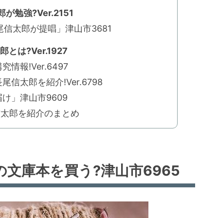
強?Ver.2151
信太郎が提唱」津山市3681
は?Ver.1927
報!Ver.6497
太郎を紹介!Ver.6798
け」津山市9609
信太郎を紹介のまとめ
文庫本を買う?津山市6965