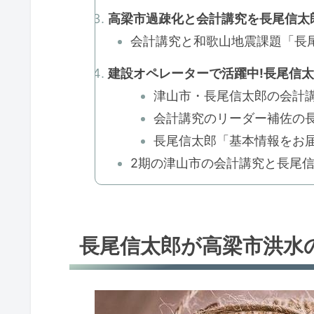
高梁市過疎化と会計講究を長尾信太郎が勉
会計講究と和歌山地震課題「長尾
建設オペレーターで活躍中!長尾信太郎と
津山市・長尾信太郎の会計講究情
会計講究のリーダー補佐の長尾信
長尾信太郎「基本情報をお届
2期の津山市の会計講究と長尾
長尾信太郎が高梁市洪水の