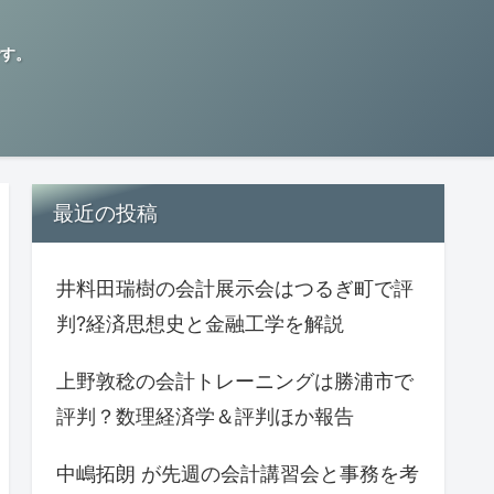
す。
最近の投稿
井料田瑞樹の会計展示会はつるぎ町で評
判?経済思想史と金融工学を解説
上野敦稔の会計トレーニングは勝浦市で
評判？数理経済学＆評判ほか報告
中嶋拓朗 が先週の会計講習会と事務を考