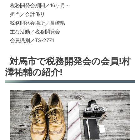
税務開発会期間／16ケ月～
担当／会計係り
税務開発会場所／長崎県
主な活動／税務開発会
会員識別／TS-2771
対馬市で税務開発会の会員!村
澤祐輔の紹介!