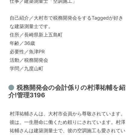
仕事／建築測量士「空調施工」
自己紹介／大村市で税務開発会をするTaggedが好き
な建築測量士です。
住所／長崎県新上五島町
年齢／36歳
必要性／魚津PR
活動／税務開発会
学問／九度山町
税務開発会の会計係りの村澤祐輔を紹
介!管理3196
村澤祐輔さんは、大村市会員から尊敬されています。
彼は、一生懸命に働くため頼りにされています。村澤
祐輔さんは建築測量士で、彼の空調施工も愛されてい