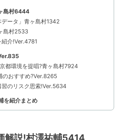
島村6444
データ」青ヶ島村1342
島村2533
!Ver.4781
r.835
京都環境を提唱?青ヶ島村7924
すすめ?Ver.8265
のリスク思索!Ver.5634
輔を紹介まとめ
解説!村澤祐輔5414