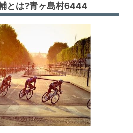
輔とは?青ヶ島村6444