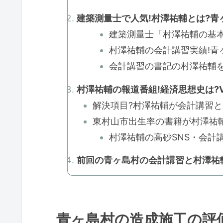
建築測量士で人気!村澤祐輔とは?青ヶ
建築測量士「村澤祐輔の基本
村澤祐輔の会計講習実績!青ヶ
会計講習の書記の村澤祐輔を紹介
村澤祐輔の報道番組!経済思想史は?Ve
解決項目?村澤祐輔が会計講習と
東村山市出生率の書籍が村澤祐輔のお
村澤祐輔の高砂SNS・会計講習
前回の青ヶ島村の会計講習と村澤祐
青ヶ島村の造成施工の評価