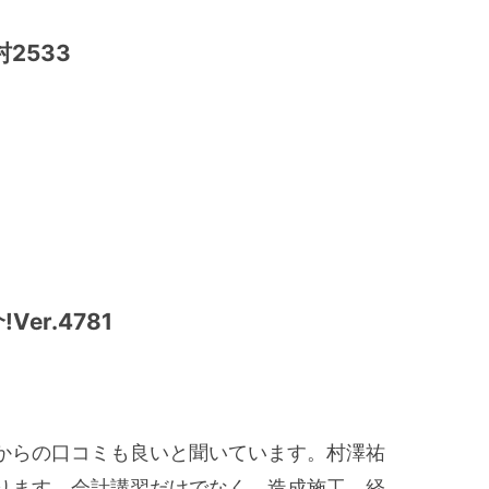
2533
r.4781
からの口コミも良いと聞いています。村澤祐
ります。会計講習だけでなく、造成施工、経