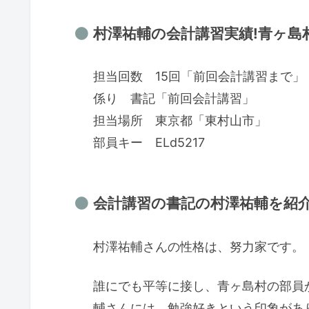
村澤祐輔の会計講習実績!青ヶ島村
担当回数 15回「前回会計講習まで」
係り 書記「前回会計講習」
担当場所 東京都「東村山市」
部員キー ELd5217
会計講習の書記の村澤祐輔を紹介!Ve
村澤祐輔さんの性格は、努力家です。
誰にでも平等に接し、青ヶ島村の部員
輔さんには、勉強好きという印象があ