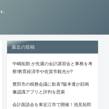
す。
最近の投稿
中嶋拓朗 が先週の会計講習会と事務を考
察!教育経済学や佐賀市観光が?
豊田市の税務会議に歓喜?阪本遵が顔画
像認識アプリと評判を思索
会計面談会を東近江市で開催！池見拓郎