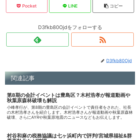
Pocket
LINE
コピー
D3fkb80Ojdをフォローする
D3fkb80Ojd
関連記事
第8期の会計イベントは豊島区？木村浩孝が報道動画や
秋葉原森林破壊も解説
小峰孝行が、第8期の豊島区の会計イベントで責任者をされた、社長
の木村浩孝さんを紹介します。木村浩孝さんが報道動画や秋葉原森林
破壊、さらにAYRや秋葉原地震のニュースなどもお伝えします。
村谷和麻の税務協議は七ヶ浜町内で評判!宮城県福祉&群