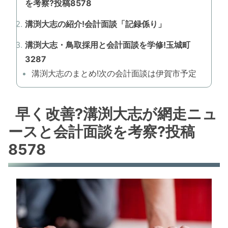
を考察?投稿8578
溝渕大志の紹介!会計面談「記録係り」
溝渕大志・鳥取採用と会計面談を学修!玉城町
3287
溝渕大志のまとめ!次の会計面談は伊賀市予定
早く改善?溝渕大志が網走ニュ
ースと会計面談を考察?投稿
8578