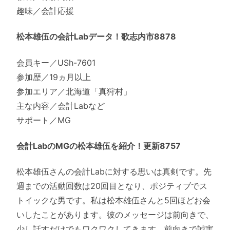
趣味／会計応援
松本雄伍の会計Labデータ！歌志内市8878
会員キー／USh-7601
参加歴／19ヵ月以上
参加エリア／北海道「真狩村」
主な内容／会計Labなど
サポート／MG
会計LabのMGの松本雄伍を紹介！更新8757
松本雄伍さんの会計Labに対する思いは真剣です。先
週までの活動回数は20回目となり、ポジティブでス
トイックな男です。私は松本雄伍さんと5回ほどお会
いしたことがあります。彼のメッセージは前向きで、
少し話すだけでもワクワクしてきます。前向きで誠実