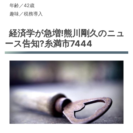
年齢／42歳
趣味／税務導入
経済学が急増!熊川剛久のニュ
ース告知?糸満市7444