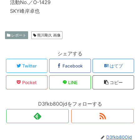
活動No.／O-1429
SKY峰岸卓也
レポート
熊川剛久 画像
シェアする
Twitter
Facebook
はてブ
Pocket
LINE
コピー
D3fkb80Ojdをフォローする
D3fkb80Ojd