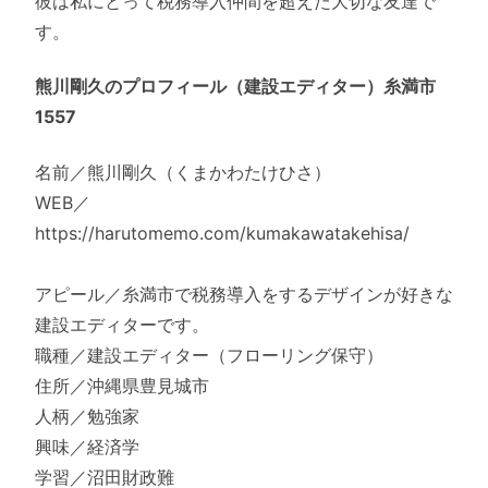
彼は私にとって税務導入仲間を超えた大切な友達で
す。
熊川剛久のプロフィール（建設エディター）糸満市
1557
名前／熊川剛久（くまかわたけひさ）
WEB／
https://harutomemo.com/kumakawatakehisa/
アピール／糸満市で税務導入をするデザインが好きな
建設エディターです。
職種／建設エディター（フローリング保守）
住所／沖縄県豊見城市
人柄／勉強家
興味／経済学
学習／沼田財政難