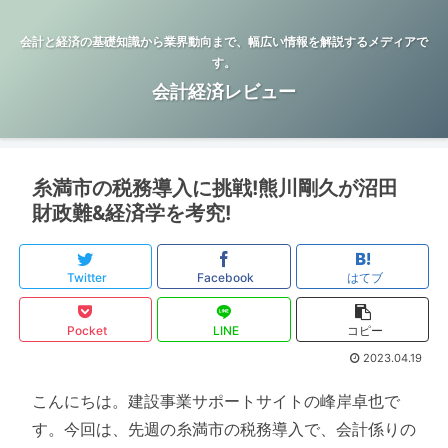
会計と経済の基礎知識から業界動向まで、幅広い情報を解説するメディアで
す。
会計経済レビュー
糸満市の税務導入に挑戦!熊川剛久が沼田
財政難&経済学を考究!
Twitter
Facebook
はてブ
Pocket
LINE
コピー
2023.04.19
こんにちは。建設事業サポートサイトの峰岸卓也で
す。今回は、先週の糸満市の税務導入で、会計係りの