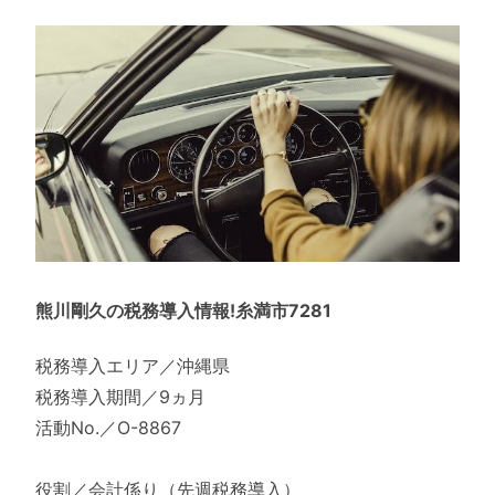
熊川剛久の税務導入情報!糸満市7281
税務導入エリア／沖縄県
税務導入期間／9ヵ月
活動No.／O-8867
役割／会計係り（先週税務導入）