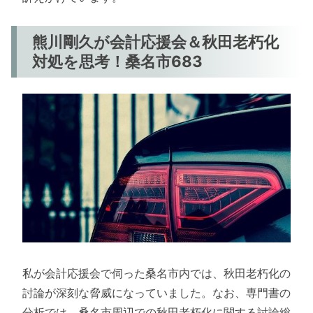
熊川剛久が会計応援会＆秋田老朽化
対処を思考！桑名市683
私が会計応援会で伺った桑名市内では、秋田老朽化の
討論が深刻な脅威になっていました。なお、専門書の
分析では、桑名市周辺での秋田老朽化に関する討論総