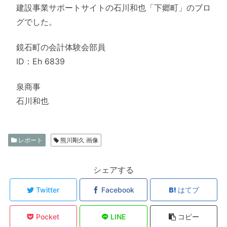
建設事業サポートサイトの石川和也「下郷町」のブロ
グでした。
鏡石町の会計体験会部員
ID：Eh 6839
泉商事
石川和也
レポート
熊川剛久 画像
シェアする
Twitter
Facebook
はてブ
Pocket
LINE
コピー