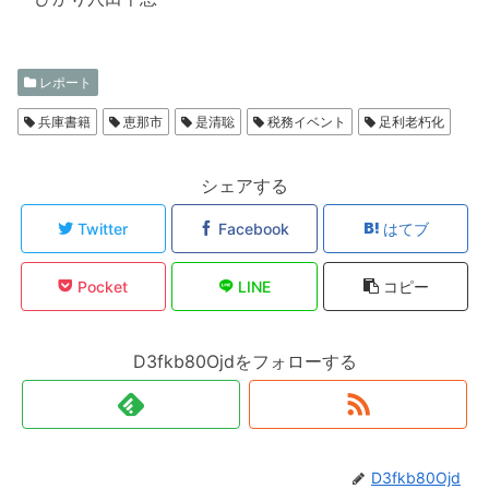
レポート
兵庫書籍
恵那市
是清聡
税務イベント
足利老朽化
シェアする
Twitter
Facebook
はてブ
Pocket
LINE
コピー
D3fkb80Ojdをフォローする
D3fkb80Ojd