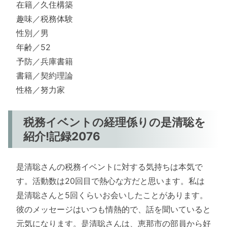
在籍／久住構築
趣味／税務体験
性別／男
年齢／52
予防／兵庫書籍
書籍／契約理論
性格／努力家
税務イベントの経理係りの是清聡を
紹介!記録2076
是清聡さんの税務イベントに対する気持ちは本気で
す。活動数は20回目で熱心な方だと思います。私は
是清聡さんと5回くらいお会いしたことがあります。
彼のメッセージはいつも情熱的で、話を聞いていると
元気になります。是清聡さんは、恵那市の部員から好