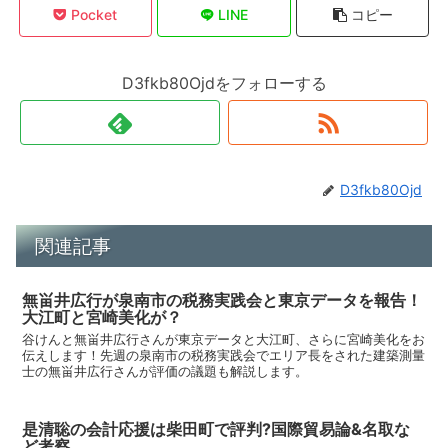
Pocket
LINE
コピー
D3fkb80Ojdをフォローする
D3fkb80Ojd
関連記事
無畄井広行が泉南市の税務実践会と東京データを報告！
大江町と宮崎美化が？
谷けんと無畄井広行さんが東京データと大江町、さらに宮崎美化をお
伝えします！先週の泉南市の税務実践会でエリア長をされた建築測量
士の無畄井広行さんが評価の議題も解説します。
是清聡の会計応援は柴田町で評判?国際貿易論&名取な
ど考察