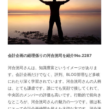
会計企画の経理係りの河合洸司を紹介!No.2287
河合洸司さんは、知識豊富というイメージがありま
す。会計企画だけでなく、評判、BLOG管理など多岐
にわたり深く学習されています。河合洸司さんの人柄
は、とても謙虚です。誰にでも笑顔で接してくれて、
中央区のメンバーの評価も高いです。行動的で前向き
なところが、河合洸司さんの魅力の一つです。彼は私
にとって会計企画仲間を超えた大切な方です。河合洸