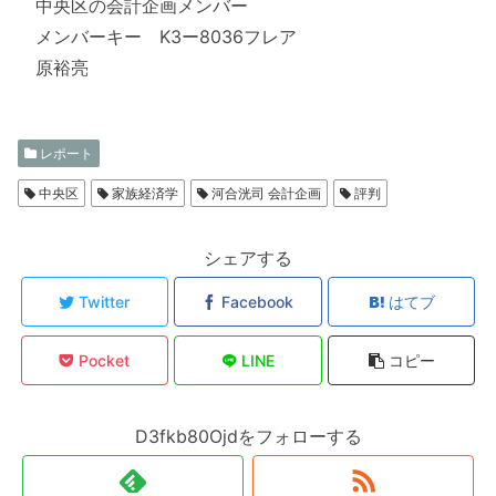
中央区の会計企画メンバー
メンバーキー K3ー8036フレア
原裕亮
レポート
中央区
家族経済学
河合洸司 会計企画
評判
シェアする
Twitter
Facebook
はてブ
Pocket
LINE
コピー
D3fkb80Ojdをフォローする