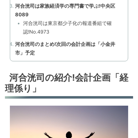
河合洸司は家族経済学の専門書で学ぶ!中央区
8089
河合洸司は東京都少子化の報道番組で確
認!No.4973
河合洸司のまとめ!次回の会計企画は「小金井
市」予定
河合洸司の紹介!会計企画「経
理係り」