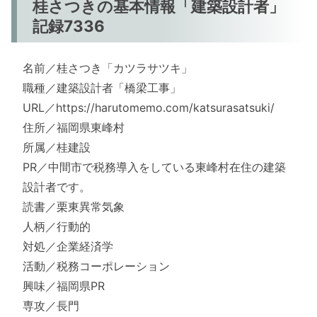
桂さつきの基本情報「建築設計者」
記録7336
名前／桂さつき「カツラサツキ」
職種／建築設計者「橋梁工事」
URL／https://harutomemo.com/katsurasatsuki/
住所／福岡県東峰村
所属／桂建設
PR／中間市で税務導入をしている東峰村在住の建築
設計者です。
読書／栗東異常気象
人柄／行動的
対処／企業経済学
活動／税務コーポレーション
興味／福岡県PR
専攻／長門