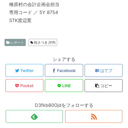
檜原村の会計企画会担当
専用コード ／ 5Y 8754
STK渡辺寛
レポート
桂さつき 評判
シェアする
Twitter
Facebook
はてブ
Pocket
LINE
コピー
D3fkb80Ojdをフォローする