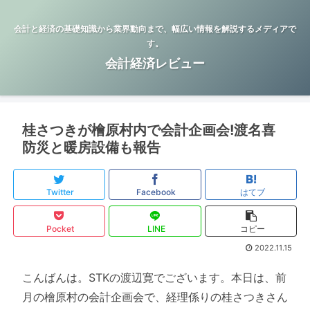
会計と経済の基礎知識から業界動向まで、幅広い情報を解説するメディアで
す。
会計経済レビュー
桂さつきが檜原村内で会計企画会!渡名喜
防災と暖房設備も報告
Twitter
Facebook
はてブ
Pocket
LINE
コピー
2022.11.15
こんばんは。STKの渡辺寛でございます。本日は、前
月の檜原村の会計企画会で、経理係りの桂さつきさん