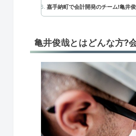
嘉手納町で会計開発のチーム!亀井
亀井俊哉とはどんな方?