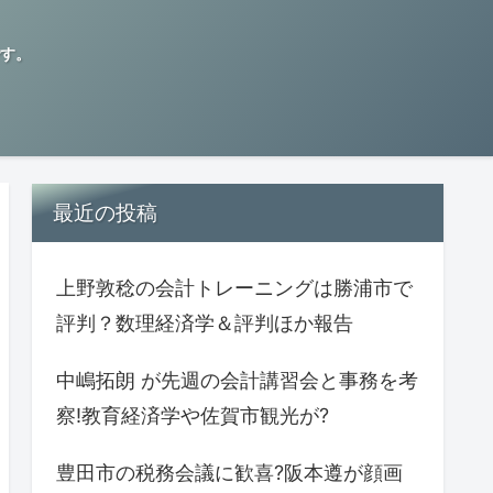
す。
最近の投稿
上野敦稔の会計トレーニングは勝浦市で
評判？数理経済学＆評判ほか報告
中嶋拓朗 が先週の会計講習会と事務を考
察!教育経済学や佐賀市観光が?
豊田市の税務会議に歓喜?阪本遵が顔画