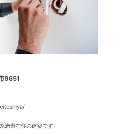
9651
itoshiya/
る糸満市在住の建築です。