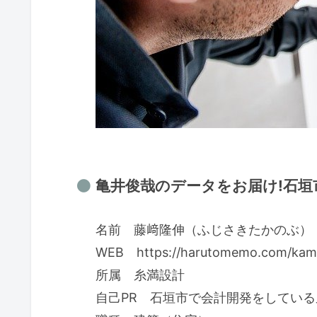
亀井俊哉のデータをお届け!石垣市
名前 藤﨑隆伸（ふじさきたかのぶ）
WEB https://harutomemo.com/kame
所属 糸満設計
自己PR 石垣市で会計開発をしてい