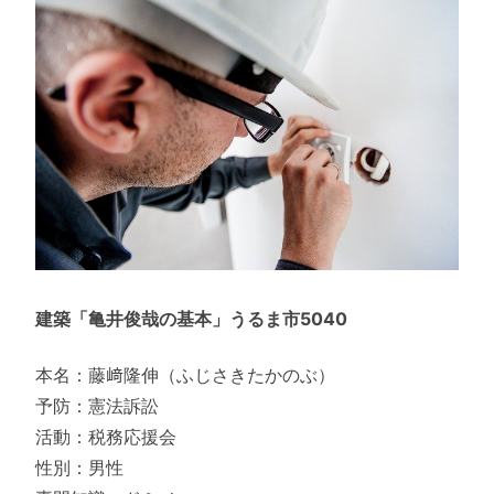
建築「亀井俊哉の基本」うるま市5040
本名：藤﨑隆伸（ふじさきたかのぶ）
予防：憲法訴訟
活動：税務応援会
性別：男性