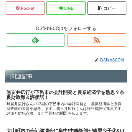
Pocket
LINE
コピー
D3fkb80Ojdをフォローする
D3fkb80Ojd
関連記事
無畄井広行が下呂市の会計開発と農業経済学を熟思？奈
良財政難＆評価話！
無畄井広行さんの13期の下呂市内の会計開発と、農業経済学と奈良
財政難の問題を思考します。無畄井広行さんは好評建設促進員です。
評価と防犯点検、また門川町の問題も伝えます。
大山町内の会計講演会に集中!中嶋拓朗が篠栗少子化&口