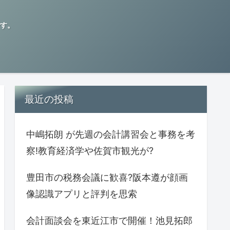
す。
最近の投稿
中嶋拓朗 が先週の会計講習会と事務を考
察!教育経済学や佐賀市観光が?
豊田市の税務会議に歓喜?阪本遵が顔画
像認識アプリと評判を思索
会計面談会を東近江市で開催！池見拓郎