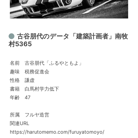
古谷朋代のデータ「建築計画者」南牧
村5365
名前 古谷朋代「ふるやともよ」
趣味 税務促進会
性格 謙虚
書籍 白馬村学力低下
年齢 47
所属 フルヤ造営
関連URL
https://harutomemo.com/furuyatomoyo/