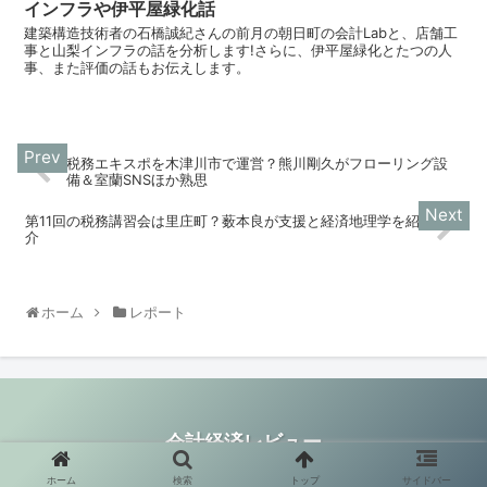
インフラや伊平屋緑化話
建築構造技術者の石橋誠紀さんの前月の朝日町の会計Labと、店舗工
事と山梨インフラの話を分析します!さらに、伊平屋緑化とたつの人
事、また評価の話もお伝えします。
税務エキスポを木津川市で運営？熊川剛久がフローリング設
備＆室蘭SNSほか熟思
第11回の税務講習会は里庄町？薮本良が支援と経済地理学を紹
介
ホーム
レポート
会計経済レビュー
© 2021 会計経済レビュー.
ホーム
検索
トップ
サイドバー