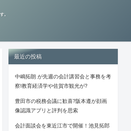
す。
最近の投稿
中嶋拓朗 が先週の会計講習会と事務を考
察!教育経済学や佐賀市観光が?
豊田市の税務会議に歓喜?阪本遵が顔画
像認識アプリと評判を思索
会計面談会を東近江市で開催！池見拓郎