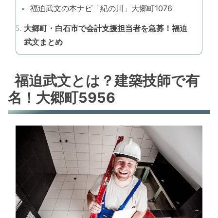
福迫武文の本ナビ「紀の川」大郷町1076
大郷町・白石市で会計支援担当者を急募！福迫
武文まとめ
福迫武文とは？建築技師で有
名！大郷町5956