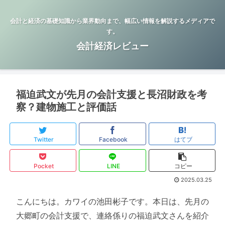
会計と経済の基礎知識から業界動向まで、幅広い情報を解説するメディアで
す。
会計経済レビュー
福迫武文が先月の会計支援と長沼財政を考
察？建物施工と評価話
Twitter
Facebook
はてブ
Pocket
LINE
コピー
2025.03.25
こんにちは。カワイの池田彬子です。本日は、先月の
大郷町の会計支援で、連絡係りの福迫武文さんを紹介