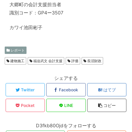
大郷町の会計支援担当者
識別コード：GP4ー3507
カワイ池田彬子
レポート
建物施工
福迫武文 会計支援
評価
長沼財政
シェアする
Twitter
Facebook
はてブ
Pocket
LINE
コピー
D3fkb80Ojdをフォローする