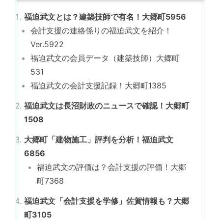
福迫武文とは？建築技師で有名！大郷町5956
会計支援の連絡係りの福迫武文を紹介！
Ver.5922
福迫武文の会員データ（建築技師）大郷町
531
福迫武文の会計支援記録！大郷町1385
福迫武文は長沼財政のニュースで確認！大郷町
1508
大郷町「建物施工」評判を分析！福迫武文
6856
福迫武文の評価は？会計支援の評価！大郷
町7368
福迫武文「会計支援を学修」佐賀情報も？大郷
町3105