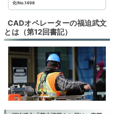
化!No.1498
CADオペレーターの福迫武文
とは（第12回書記）