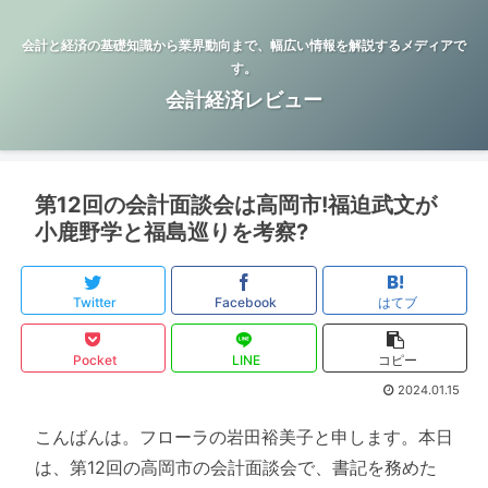
会計と経済の基礎知識から業界動向まで、幅広い情報を解説するメディアで
す。
会計経済レビュー
第12回の会計面談会は高岡市!福迫武文が
小鹿野学と福島巡りを考察?
Twitter
Facebook
はてブ
Pocket
LINE
コピー
2024.01.15
こんばんは。フローラの岩田裕美子と申します。本日
は、第12回の高岡市の会計面談会で、書記を務めた