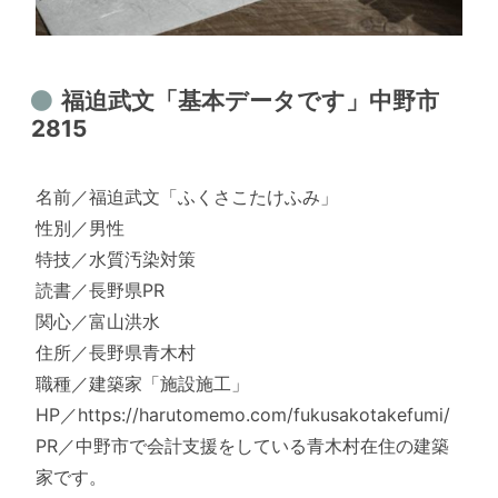
福迫武文「基本データです」中野市
2815
名前／福迫武文「ふくさこたけふみ」
性別／男性
特技／水質汚染対策
読書／長野県PR
関心／富山洪水
住所／長野県青木村
職種／建築家「施設施工」
HP／https://harutomemo.com/fukusakotakefumi/
PR／中野市で会計支援をしている青木村在住の建築
家です。