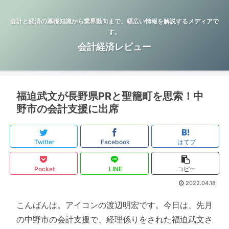
会計と経済の基礎知識から業界動向まで、幅広い情報を解説するメディアで
す。
会計経済レビュー
福迫武文が長野県PRと聖籠町を思索！中
野市の会計支援に出席
Twitter
Facebook
はてブ
Pocket
LINE
コピー
2022.04.18
こんばんは。アイコンの渡辺明宏です。今日は、先月
の中野市の会計支援で、経理係りをされた福迫武文さ