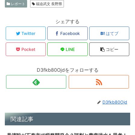
レポート
福迫武文 長野県
シェアする
Twitter
Facebook
はてブ
Pocket
LINE
コピー
D3fkb80Ojdをフォローする
D3fkb80Ojd
関連記事